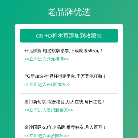
遥想公瑾当年，小乔初嫁了，雄姿英发。
羽扇纶巾，谈笑间，樯橹灰飞烟灭。
故国神游，多情应笑我，早生华发。
人生如梦，一尊还酹江月。